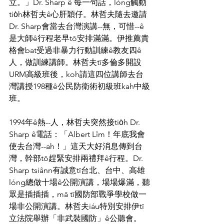
立。」Dr. Sharp ê 每一句話，lóng觸動
tio̍h林哲夫ê心肝穎仔。林哲夫隨去邀請
Dr. Sharp會當去台灣演講--無，可惜--ê
是大師ê行程老早tō安排滿滿。伊推薦貴
格會bat受過非暴力行動訓練ê教友四ê
人，做訓練講師。林哲夫tī多倫多開設
URM高級班後，koh請這四位講師去台
灣講授198種ê公民防衛術初級班kah中級
班。
1994年ê熱--人，林哲夫突然接tio̍h Dr. 
Sharp ê電話：「Albert Lîm！年底我會
使去台灣--ah！」這天大好消息傳到台
灣，幹部tō趕緊安排兩禮拜ê行程。Dr. 
Sharp tsiânn有誠意tī台北、台中、高雄
lóng總做十場ê公開演講，場場爆滿，聽
眾是插插插，mā tī國防部戰爭學校做一
場非公開演講。林哲夫iáu特別安排伊tī
立法院舉辦「非武裝國防」ê公聽會。