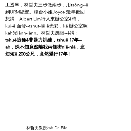
工透早，林哲夫三步做兩步，用tsông--ê
到URM總部。櫃台小姐Joyce 幾年後回
想講，Albert Lim行入來辦公室ê時，
kui-ê 面發--tshut-lâi ê光彩，kā 辦公室照
kah光iànn-iànn。林哲夫感慨--ê講：
tshuē這種ê非暴力訓練，tshuē 17年--
ah，殊不知竟然離我兩條街niā-niā，這
短短ê 200公尺，竟然愛行17年
！
林哲夫教授kah Dr. File