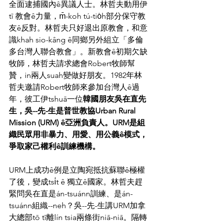
全面逮捕國內ê異議人士。林哲夫動用伊
tī 教會ê力量，m̄-koh tú-tio̍h部分保守教
友ê反對。林哲夫只好退出原教會，和意
識khah sio-kâng ê同鄉另外組立「多倫
多台灣人聯合教會」。新教會ê初期欠缺
牧師，林哲夫請求總會Robert牧師幫
贊，in兩人suah變做好朋友。1982年林
哲夫邀請Robert牧師來參加台灣人ê過
年，彼工伊tshuā一位
韓國朋友吳在直先
生，吳--先-生是普世教協Urban Rural 
Mission (URM) ê亞洲負責人。URM是組
織民眾用非暴力、用愛、用公義ê模式，
爭取家己權利ê訓練機構。
URM上成功ê例是立陶宛抵抗蘇聯ê極權
了後，變成tsi̍t ê 獨立ê國家。林哲夫趕
緊問吳在直是án-tsuánn訓練、是án-
tsuánn組織--neh？吳--先-生講URM加拿
大總部tō tī離lín tsia兩條街niā-niā。隔轉