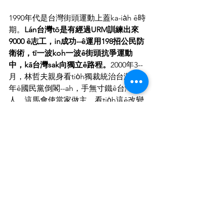
1990年代是台灣街頭運動上蓋ka-ia̍h ê時
期。
Lán台灣tō是有經過URM訓練出來
9000 ê志工，in成功--ê運用198招公民防
衛術，tī一波koh一波ê街頭抗爭運動
中，kā台灣sak向獨立ê路程。
2000年3--
月，林哲夫親身看tio̍h獨裁統治台灣五十
年ê國民黨倒閣--ah，手無寸鐵ê台灣
人，這馬會使當家做主，看tio̍h這ê改變
林哲夫歡喜kah目屎流--落-來。
手牽手護台灣
2004年2月28，林哲夫一生難忘ê情景竟
然發生--ah！總統大選進前三禮拜，台灣
人民自動自發--ê khiā--出-來，uì台灣頭