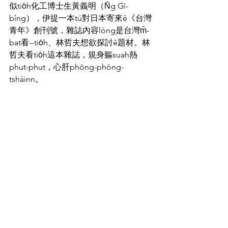
似tio̍h化工博士生黃義明（N̂g Gī-
bîng），伊提一本tú對日本寄來ê《台灣
青年》創刊號，雜誌內容lóng是台灣m̄-
bat看--tio̍h、林哲夫想欲探討ê題材。林
哲夫看tio̍h這本雜誌，規身軀suah熱
phut-phut，心肝phōng-phōng-
tsháinn。