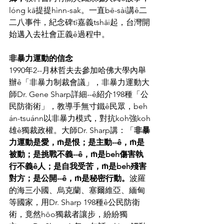
lóng kā提提hìnn-sak。一直bē-sài講ê二
二八事件，紀念碑tī嘉義tshāi起，台灣開
始邁入去社會正義ê過程中。
非暴力運動的信念
1990年2--月林哲夫去參加哈佛大學內舉
辦ê「非暴力制裁會議」，非暴力運動大
師Dr. Gene Sharp詳細--ê紹介198種「公
民防衛術」，教導手無寸鐵ê民眾，beh 
án-tsuánn以非暴力模式，對抗koh強koh
雄ê獨裁政權。大師Dr. Sharp講：「
非暴
力運動是愛，m̄是恨；是主動--ê，m̄是
被動；是挑戰不義--ê，m̄是beh傷害執
行不義ê人；是自我受苦，m̄是beh殘害
對方；是公開--ê，m̄是秘密行動。
波羅
的海三小國、烏克蘭、塞爾維亞、緬甸
等國家，用Dr. Sharp 198種ê公民防衛
術，竟然hōo獨裁者讓步，紛紛獨