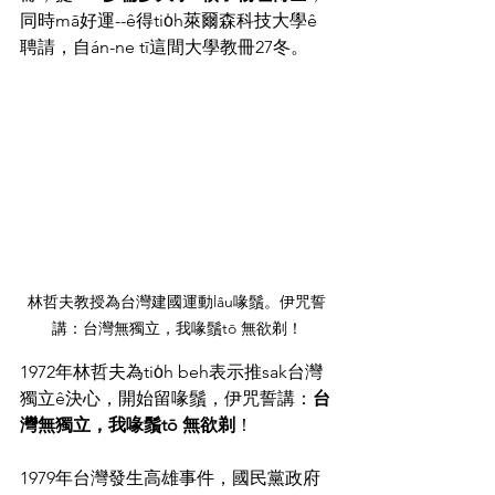
同時mā好運--ê得tio̍h萊爾森科技大學ê
聘請，自án-ne tī這間大學教冊27冬。
林哲夫教授為台灣建國運動lâu喙鬚。伊咒誓
講：台灣無獨立，我喙鬚tō 無欲剃！
1972年林哲夫為tio̍h beh表示推sak台灣
獨立ê決心，開始留喙鬚，伊咒誓講：
台
灣無獨立，我喙鬚tō 無欲剃
！
1979年台灣發生高雄事件，國民黨政府