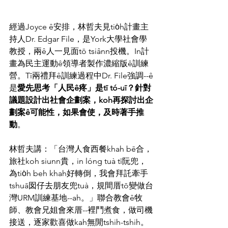
經過Joyce ê安排，林哲夫見tio̍h計畫主
持人Dr. Edgar File，是York大學社會學
教授，兩ê人一見面tō tsiânn投機。In計
畫為民主運動ê領導者製作濃縮版ê訓練
營。Tī兩禮拜ê訓練過程中Dr. File強調--ê
是
愛先思考「人民ê疼」是tī tó-uī？針對
議題設計出社會企劃案，koh再探討出企
劃案ê可能性，如果會使，及時著手推
動
。
林哲夫講：「台灣人食西餐khah bē合，
旅社koh siunn貴，in lóng tuà tī阮兜，
為tio̍h beh khah好轉倒，我會拜託牽手
tshuā囡仔去朋友兜tuà，規間厝tō變做台
灣URM訓練基地--ah。」聯合教會ê牧
師、教會兄姐會來厝--裡鬥煮食，做司機
接送，逐家歡喜做kah無閒tshih-tshih。