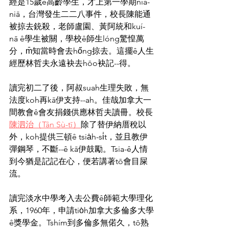
經是15歲ê高齡學生，才上第一學期niā-
niā，台灣發生二二八事件，校長陳能通
被掠去銃殺，老師盧園、黃阿統和kuí-
nā ê學生被關，學校ê師生lóng驚惶萬
分，m̄知當時會去hőng掠去。這擺ê人生
經歷林哲夫永遠袂去hōo袂記--得。
讀完初二了後，阿叔suah生理失敗，無
法度koh再kā伊支持--ah。佳哉加拿大一
間教會ê會友捐錢供應林哲夫讀冊。校長
陳泗治（Tân Sù-tī）
除了替伊納厝稅以
外，koh提供三頓ê tsia̍h-si̍t，並且教伊
彈鋼琴，不斷--ê kā伊鼓勵。Tsia-ê人情
到今猶是記記在心，便若講著tō會目屎
流。
讀完淡水中學考入去公費ê師範大學理化
系，1960年，申請tio̍h加拿大多倫多大學
ê獎學金。Tshím到多倫多無偌久，tō熟