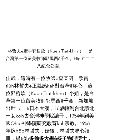
林哲夫ê牽手郭哲欽（Kueh Tiat-khim），是
台灣第一位留美牧師郭馬西ê千金。Hip tī 二二
八紀念公園。
佳哉，這時有一位牧師ê查某囝，欣賞
tio̍h林哲夫ê正義感kah對台灣ê疼心。這
位郭哲欽（Kueh Tiat-khim）小姐，是台
灣第一位留美牧師郭馬西ê千金，新加坡
出世--ê，tī日本大漢，16歲轉到台北讀北
一女koh去台灣神學院讀冊，1954年到美
國Ohio神學院研究教育kah宗教。1966
年嫁hōo林哲夫，婚後，林哲夫專心讀
冊，提tio̍h
多倫多大學ê核子物理博士
，