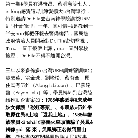
第一期ê學員有洪奇昌、蔡明憲等七人，
in lóng感覺這ê訓練愛擴大tī台灣舉行，
特別邀請Dr. File去台南神學院講授URM 
ê「社會倫理」一年。真可惜--ê是教到一
半去hōo抓耙仔報去警備總部，國民黨
政府情治人員開始對Dr. File密切監視，
m̄-nā 一直干擾伊上課，mā一直對學校
施壓，Dr. File不得不離開台灣。
三年以來多倫多ê台灣URM訓練營訓練出
廖碧英、翁金珠、劉峰松、蔡有全，原
住民有伍錐（Alang IsLituan）、巴燕達
魯（Payen Talu）等，學員轉lâi到台灣陸
續推動企畫案如：
1985年廖碧英ê未成年
妓女保護「彩虹專案」、布農族ê伍錐爭
取原住民ê土地「還我土地」。1988年鄒
族學員kā tshāi tī嘉義火車頭前騙子吳鳳ê
銅像giú--落-來，吳鳳鄉正名做阿里山
鄉，
教科書內有關吳鳳欺騙人民ê故事，