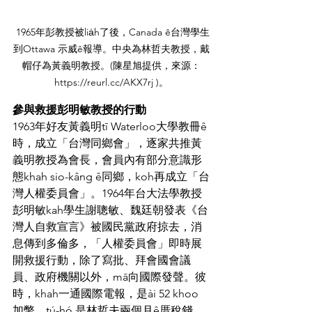
 1965年彭教授被lia̍h了後，Canada ê台灣學生
到Ottawa 示威ê報導。中央為林哲夫教授，戴
帽仔為黃義明教授。(陳星旭提供，來源：
https://reurl.cc/AKX7rj )。
參與救援彭明敏教授的行動
1963年好友黃義明tī Waterloo大學教冊ê
時，成立「台灣同鄉會」，逐家共推黃
義明教授為會長，會員內有部分意識形
態khah sio-kâng ê同鄉，koh再成立「台
灣人權委員會」。1964年台大法學教授
彭明敏kah學生謝聰敏、魏廷朝發表《台
灣人自救宣言》被國民黨政府掠去，消
息傳到多倫多，「人權委員會」即時展
開救援行動，除了寫批、拜會國會議
員、政府機關以外，mā向國際發聲。彼
時，khah一通國際電報，是ài 52 khoo 
加幣，tú-hó 是林哲夫兩個月ê厝稅錢。