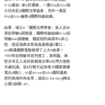
In kā募款--來ê百通箍，一通khà去hōo瑞
士日內瓦ê國際法學協會，另外一通是
khà去hōo倫敦ê國際特赦組織。
結果，瑞士ê「國際法學學會」派人去出
席彭明敏ê調查庭，國際特赦組織tō kā彭
明敏kah謝聰敏、魏廷朝列為當年ê良心
犯，指定瑞典支部為負責救援ê窗口，
tsit兩通國際電報發揮了上大ê效果！
1965年彭明敏等宣判彼工，黃明義、林
哲夫等五人去到首都渥太華ê台灣大使館
示威抗議。這ê行動引起加拿大國家廣播
電台ê關心，tō是án-ne去hōo國民黨政
府列為海外烏名單，就此tō bē-tàng轉去
心愛ê故鄉--ah。