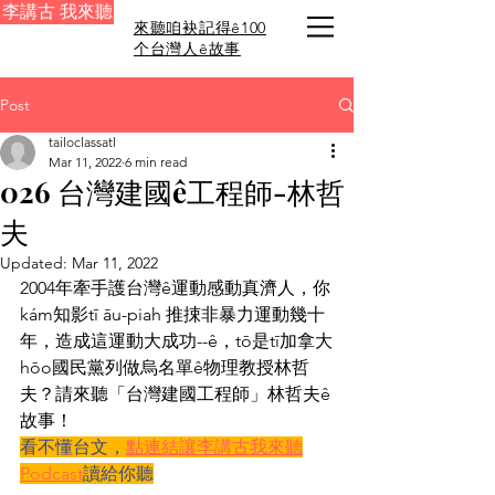
李講古 我來聽
來聽咱袂記得ê100
个台灣人ê故事
Post
tailoclassatl
Mar 11, 2022
6 min read
026 台灣建國ê工程師-林哲
夫
Updated:
Mar 11, 2022
2004年牽手護台灣ê運動感動真濟人，你
kám知影tī āu-piah 推捒非暴力運動幾十
年，造成這運動大成功--ê，tō是tī加拿大
hōo國民黨列做烏名單ê物理教授林哲
夫？請來聽「台灣建國工程師」林哲夫ê
故事！ 
看不懂台文，
點連結讓李講古我來聽
Podcast
讀給你聽