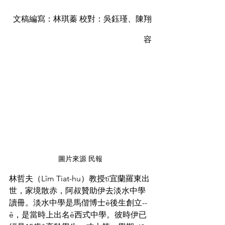
文稿編寫：林琪蓁 校對：吳鈺瑾、陳翔
容
圖片來源 民報
林哲夫（Lîm Tiat-hu）教授tī宜蘭羅東出
世，家境散赤，阿叔贊助伊去淡水中學
讀冊。淡水中學是馬偕博士ê後生創立--
ê，是當時上出名ê西式中學。彼時伊已