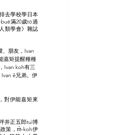
g安排去學校學日本
-buē滿20歲tō過
東京人類學會》雜誌
、朋友，Ivan 
ā伊能嘉矩提醒種種 
，Ivan koh有三
Ivan ê兄弟。伊
尾，對伊能嘉矩來
師坪井正五郎tuì博
策，m̄-koh伊