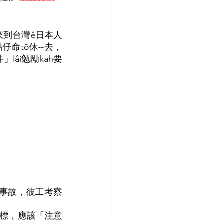
點仔命tō休--去，
âi勉勵kah要
發生事故，彼工考察
目標，應該「注意