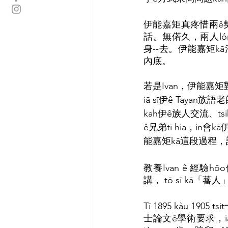
伊能嘉矩真疼惜兩ê契
話。無偌久，兩人lóng有
身--去。伊能嘉矩k
內底。
若是Ivan，伊能嘉矩對
iā sī伊ê Taya
kah伊ê族人交流、tsih
ê兄弟tī hia，in
能嘉矩kā這段過程，記
教養Ivan ê 經
講， tō sī kā「
Tī 1895 kàu 
士論文ê學術要求，iá