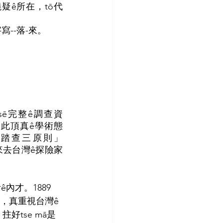
疑ê所在，tō代
。
寫--落-來。
 tsē完整ê調查資
如此頂真ê學術態
「踏查三原則」
-來去台灣ê探險家
伊ê內才。1889
，真重視台灣ê
好tse mā是